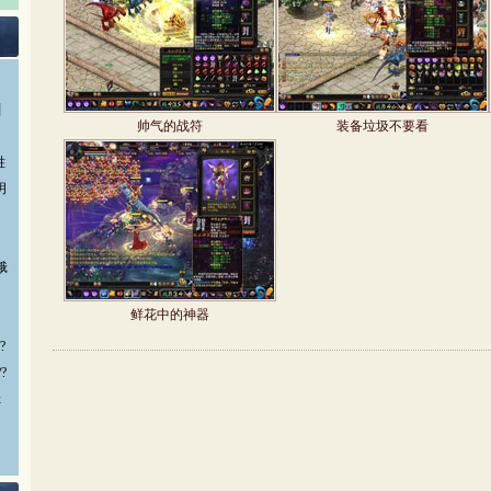
丨
帅气的战符
装备垃圾不要看
甠
玥
蛾
鲜花中的神器
?
?
x