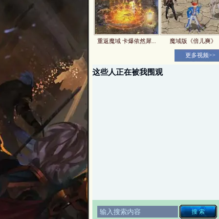
重返魔域 卡爆依然犀...
魔域版《倍儿爽》
更多视频>>
这些人正在被我围观