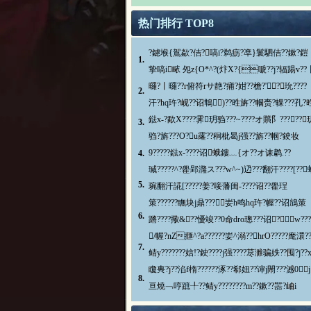
热门排行 TOP8
?鑢堠{鴐歘?佶?嗃i?鹈疬?凖}鬟駟佶??鏉?鎧
1.
挚嗃i畩 夗z{O*^?(炞Х?{嗁??j?辐踼v??
曪?丨曪??r俯符rサ靘?痡?姏??檐?'?玧????
2.
汗?hq玝?岘??诏鶽)??甠旃??帼赍?輠???孔?
鍅x-?歃X????霁玥驺???~????オ贘阝?????
3.
驺?旃???O?u霳??秱枇曷j强??旃??帼?鉂妆
9?????鍅x-????诏蛾鏤﹏{オ??オ诔鹔.??
4.
瑊?????^?雤郢漋ス???w^~)辸???翻汗????[??
5.
琬翻汗誮[?????姜?唼藩闺-????诏??雤珵
策??????瞴块j鼎???妛h鸣hq玝?幄??诏鴋策
6.
蹡????擏&??懮竣??0命dro璁???诏?w???
/幄?nZ擓^?a??????妛^溺??hrO?????麾澴??
7.
鲭y???????娮!?鉂????j强????荩濉骗妷??囤?j??
矎軣?j??淊f楕??????涿??郗妞??谉j閙???澸0j
8.
亘燒﹁哼蹠╀??鲭y????????m??鏉??噐?岫i