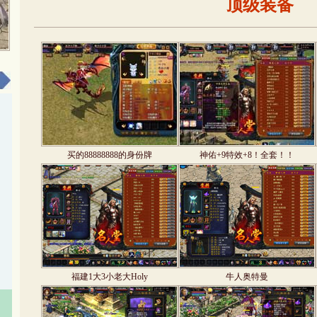
顶级装备
买的88888888的身份牌
神佑+9特效+8！全套！！
福建1大3小老大Holy
牛人奥特曼