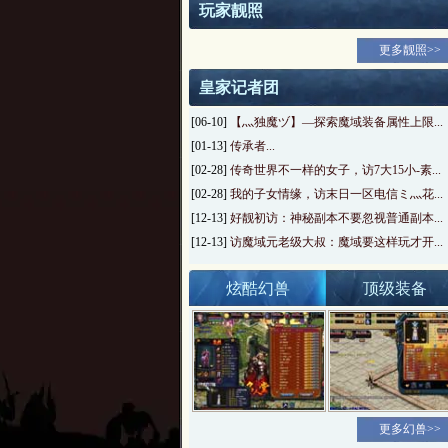
玩家靓照
更多靓照>>
皇家记者团
[06-10]
【灬独魔ヅ】—探索魔域装备属性上限...
[01-13]
传承者...
[02-28]
传奇世界不一样的女子，访7大15小-素...
[02-28]
我的子女情缘，访末日一区电信ミ灬花...
[12-13]
好靓初访：神秘副本不要忽视普通副本...
[12-13]
访魔域元老级大叔：魔域要这样玩才开...
炫酷幻兽
顶级装备
更多幻兽>>