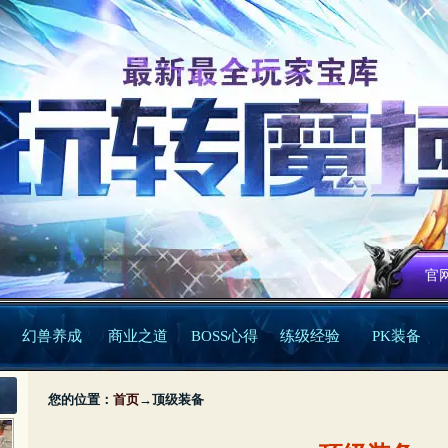
官
幻兽养成
商业之道
BOSS心得
练级经验
PK装备
您的位置：
首页
→
顶级装备