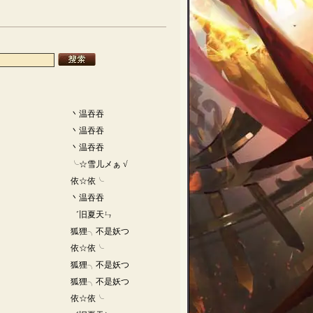
丶温吞吞
丶温吞吞
丶温吞吞
╰☆雪儿メぁ √
依☆依╰
丶温吞吞
゛旧夏天ㄣ
狐狸╮不是妖つ
依☆依╰
狐狸╮不是妖つ
狐狸╮不是妖つ
依☆依╰