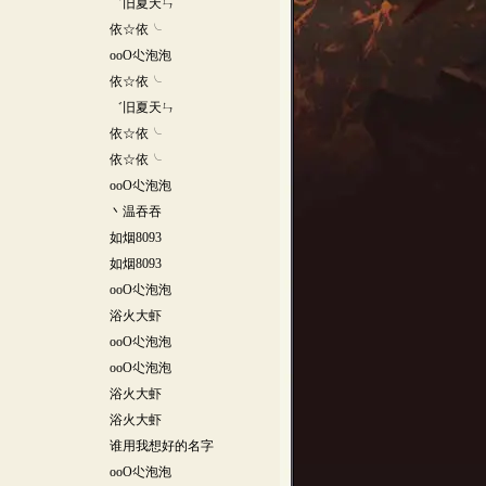
゛旧夏天ㄣ
依☆依╰
oοО尐泡泡
依☆依╰
゛旧夏天ㄣ
依☆依╰
依☆依╰
oοО尐泡泡
丶温吞吞
如烟8093
如烟8093
oοО尐泡泡
浴火大虾
oοО尐泡泡
oοО尐泡泡
浴火大虾
浴火大虾
谁用我想好的名字
oοО尐泡泡