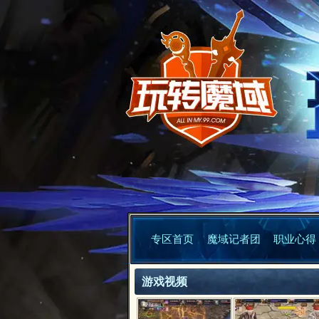
专区首页
魔域记者团
职业心得
游戏视频