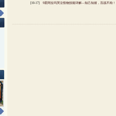
[10-17]
9星阿拉玛哭泣怪物技能详解—知己知彼，百战不殆！